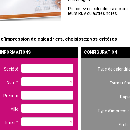
Proposez un calendrier avec un e
leurs RDV ou autres notes.
 d’impression de calendriers, choisissez vos critères
 INFORMATIONS
CONFIGURATION
Société
Type de calendri
Nom *
Format fin
Prenom
Papi
Ville
Type d’impressio
Email *
Finiti