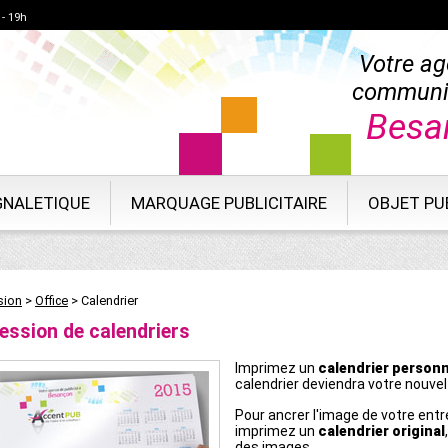
 - 19h
Votre ag
communi
Besa
GNALETIQUE
MARQUAGE PUBLICITAIRE
OBJET PUB
sion
>
Office
>
Calendrier
ession de calendriers
Imprimez un
calendrier personn
calendrier deviendra votre nouve
Pour ancrer l'image de votre entr
imprimez un
calendrier original
des images...