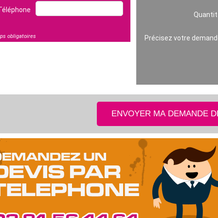
Téléphone
Quantit
s obligatoires
Précisez votre demand
ENVOYER MA DEMANDE D
'occupe de toute
Merci de votre travail et de votre
ation globale, j'en
sérieux pour ma vitrine.
ent satisfait !
Bâti-thermique, Besançon
Par Studio 24, Besançon