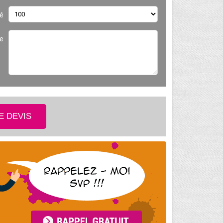
é
e
E DEVIS