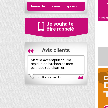
Demandez un devis d'impression
* Champ
Je souhaite
être rappelé
Avis clients
Merci à Accentpub pour la
AccentPub s
rapidité de livraison de mes
ma communic
panneaux de chantier.
suis pleinem
Par LG Maçonnerie, Lure
Par GODIER 