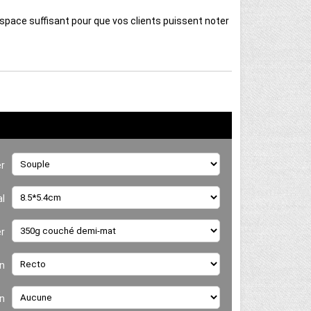
space suffisant pour que vos clients puissent noter
er
al
er
n
on