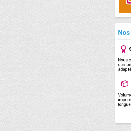
Nos
Nous c
compét
adapté
Volume
imprim
longue