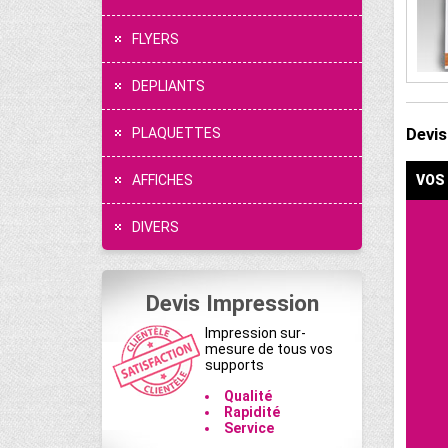
FLYERS
DEPLIANTS
Devis
PLAQUETTES
AFFICHES
VOS
DIVERS
Devis Impression
Impression sur-
mesure de tous vos
supports
Qualité
Rapidité
Service